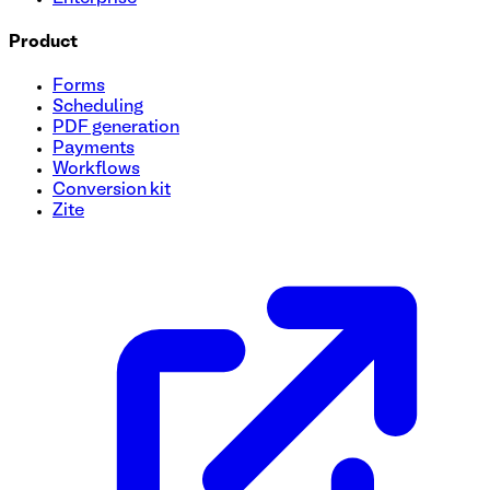
Product
Forms
Scheduling
PDF generation
Payments
Workflows
Conversion kit
Zite
Modelo de formulario de solicitud de subvención
Simplifique su proceso de solicitud de subvención con nues
empresas y organizaciones sin fines de lucro, nuestro formu
esta plantilla gratuita para agilizar su solicitud de subvenc