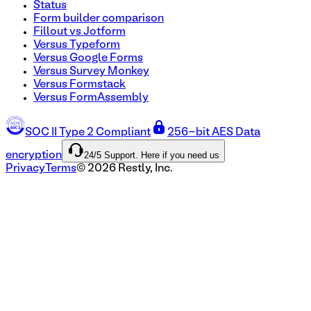
Status
Form builder comparison
Fillout vs Jotform
Versus Typeform
Versus Google Forms
Versus Survey Monkey
Versus Formstack
Versus FormAssembly
SOC II Type 2 Compliant
256-bit AES Data
24/5 Support. Here if you need us
encryption
Privacy
Terms
©
2026
Restly, Inc.