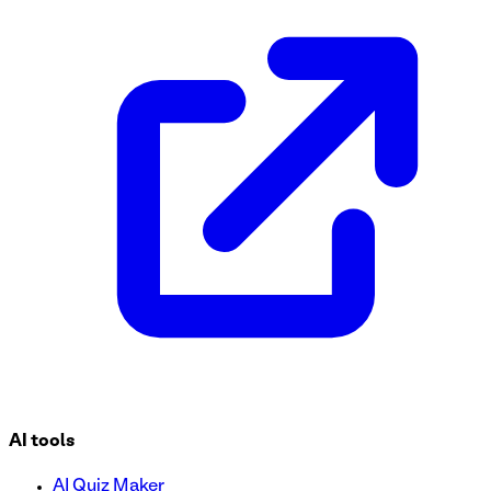
Conecte a los miembros con grupos de oración que se adapten
oración. Adecuada para iglesias, grupos religiosos y progra
esencial, como datos de contacto, preferencias de grupo y 
AI tools
AI Quiz Maker