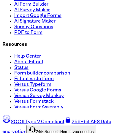
AI Form Builder
AI Survey Maker
Import Google Forms
AI Signature Maker
Survey Questions
PDF to Form
Resources
Help Center
About Fillout
Status
Form builder comparison
Fillout vs Jotform
Versus Typeform
Versus Google Forms
Versus Survey Monkey
Versus Formstack
Versus FormAssembly
SOC II Type 2 Compliant
256-bit AES Data
24/5 Support. Here if you need us
encryption