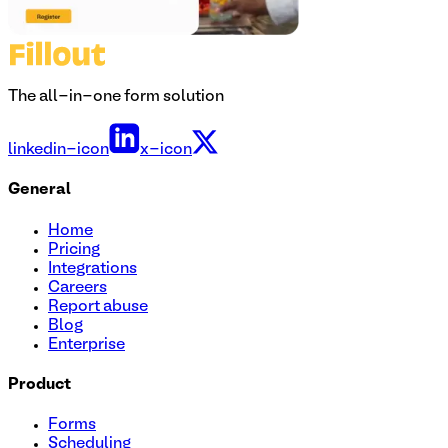
The all-in-one form solution
linkedin-icon
x-icon
General
Home
Pricing
Integrations
Careers
Report abuse
Blog
Enterprise
Product
Forms
Scheduling