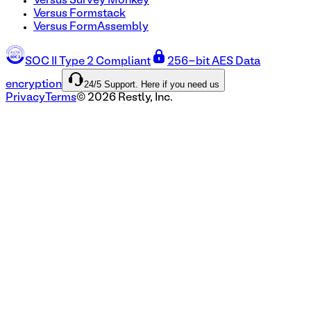
Versus Survey Monkey
Versus Formstack
Versus FormAssembly
SOC II Type 2 Compliant
256-bit AES Data
24/5 Support. Here if you need us
encryption
Privacy
Terms
©
2026
Restly, Inc.