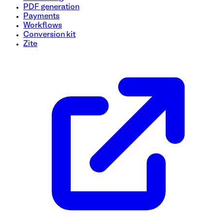
PDF generation
Payments
Workflows
Conversion kit
Zite
Plantilla de formulario de pago
Simplifique su proceso de pago con esta plantilla de formula
resúmenes de pedidos de forma clara y organizada. Con camp
transacciones, reducir errores y mejorar la experiencia del c