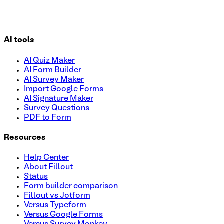
AI tools
AI Quiz Maker
AI Form Builder
AI Survey Maker
Import Google Forms
AI Signature Maker
Survey Questions
PDF to Form
Resources
Help Center
About Fillout
Status
Form builder comparison
Fillout vs Jotform
Versus Typeform
Versus Google Forms