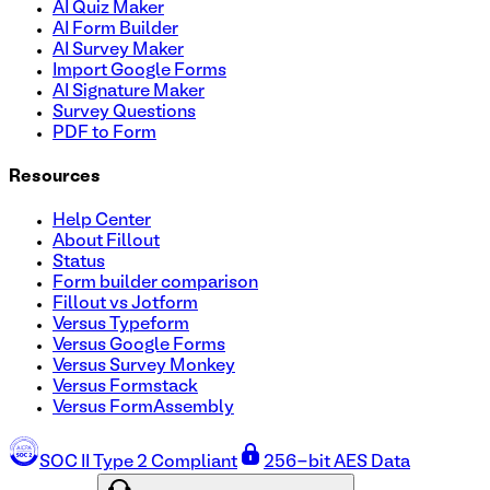
AI Quiz Maker
AI Form Builder
AI Survey Maker
Import Google Forms
AI Signature Maker
Survey Questions
PDF to Form
Resources
Help Center
About Fillout
Status
Form builder comparison
Fillout vs Jotform
Versus Typeform
Versus Google Forms
Versus Survey Monkey
Versus Formstack
Versus FormAssembly
SOC II Type 2 Compliant
256-bit AES Data