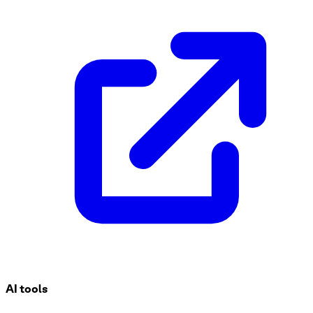
Plantilla de cuestionario de trivia
¡Prepárate para poner a prueba tus conocimientos con nuestr
cuestionario cubre una amplia gama de temas pop. ¡Desafíate 
fácilmente su propio cuestionario de trivia interactivo sobr
AI tools