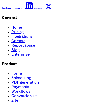
linkedin-icon
x-icon
General
Home
Pricing
Integrations
Careers
Report abuse
Blog
Enterprise
Product
Forms
Scheduling
PDF generation
Payments
Workflows
Conversion kit
Zite