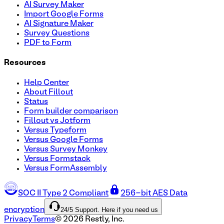
AI Survey Maker
Import Google Forms
AI Signature Maker
Survey Questions
PDF to Form
Resources
Help Center
About Fillout
Status
Form builder comparison
Fillout vs Jotform
Versus Typeform
Versus Google Forms
Versus Survey Monkey
Versus Formstack
Versus FormAssembly
SOC II Type 2 Compliant
256-bit AES Data
24/5 Support. Here if you need us
encryption
Privacy
Terms
©
2026
Restly, Inc.