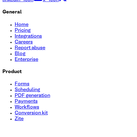
linkedin-icon
x-icon
General
Home
Pricing
Integrations
Careers
Report abuse
Blog
Enterprise
Product
Forms
Scheduling
PDF generation
Payments
Workflows
Conversion kit
Zite
Modèle de formulaire d'inscription à un spectacle de talents