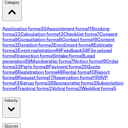
Category
Application forms
30
Appointment forms
11
Booking
forms
22
Calculation forms
13
Checklist forms
7
Consent
forms
9
Consultation forms
6
Contact forms
16
Content
forms
2
Donation forms
3
Enrollment forms
6
Estimate
forms
2
Event registration
49
Feedback
58
File upload
forms
1
Inspection forms
5
Intake forms
8
Lead
generation
59
Membership forms
7
Notion forms
16
Order
forms
33
Party forms
8
Payment forms
25
Quote
forms
6
Registration forms
48
Rental forms
10
Report
forms
9
Request forms
17
Reservation forms
11
RSVP
forms
13
Signup forms
26
Sponsorship forms
2
Subscription
forms
4
Tracking forms
2
Voting forms
2
Wedding forms
5
Industry
Quizzes