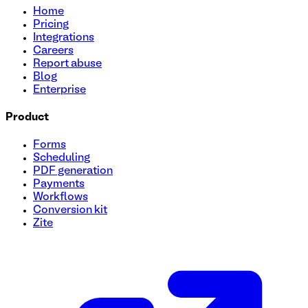
Home
Pricing
Integrations
Careers
Report abuse
Blog
Enterprise
Product
Forms
Scheduling
PDF generation
Payments
Workflows
Conversion kit
Zite
Modèle de formulaire de reconnaissance des employés
Reconnaissez et appréciez les efforts de vos employés grâc
les performances exceptionnelles, le travail d’équipe, l’inno
dévouement des membres de votre équipe.