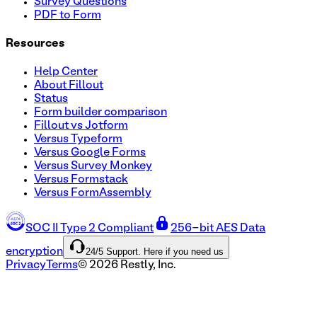
Survey Questions
PDF to Form
Resources
Help Center
About Fillout
Status
Form builder comparison
Fillout vs Jotform
Versus Typeform
Versus Google Forms
Versus Survey Monkey
Versus Formstack
Versus FormAssembly
SOC II Type 2 Compliant
256-bit AES Data
24/5 Support. Here if you need us
encryption
Privacy
Terms
©
2026
Restly, Inc.