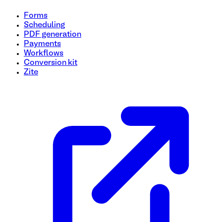
Forms
Scheduling
PDF generation
Payments
Workflows
Conversion kit
Zite
Modèle de formulaire d'autorisation de voyage d'entreprise
Prêt à rationaliser vos demandes de voyages d’affaires ? Not
sans effort les détails des déplacements de vos employés. S
bien plus encore ! Utilisez ce modèle gratuit pour simplifier