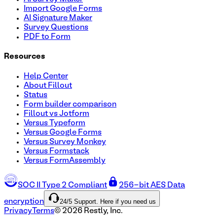
Import Google Forms
AI Signature Maker
Survey Questions
PDF to Form
Resources
Help Center
About Fillout
Status
Form builder comparison
Fillout vs Jotform
Versus Typeform
Versus Google Forms
Versus Survey Monkey
Versus Formstack
Versus FormAssembly
SOC II Type 2 Compliant
256-bit AES Data
24/5 Support. Here if you need us
encryption
Privacy
Terms
©
2026
Restly, Inc.