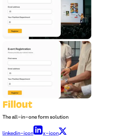
The all-in-one form solution
linkedin-icon
x-icon