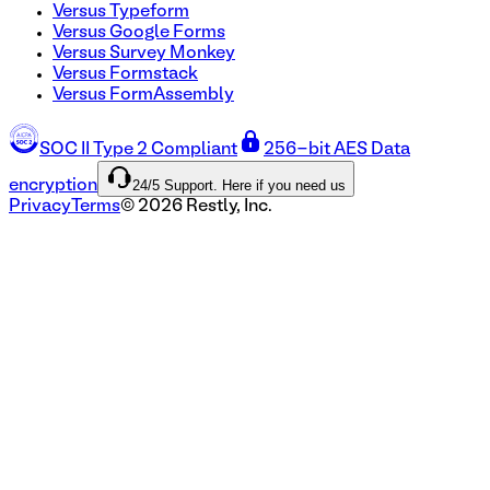
Versus Typeform
Versus Google Forms
Versus Survey Monkey
Versus Formstack
Versus FormAssembly
SOC II Type 2 Compliant
256-bit AES Data
24/5 Support. Here if you need us
encryption
Privacy
Terms
©
2026
Restly, Inc.