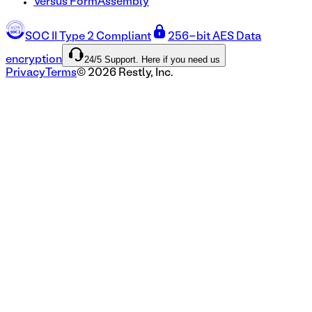
Versus FormAssembly
SOC II Type 2 Compliant
256-bit AES Data
24/5 Support. Here if you need us
encryption
Privacy
Terms
©
2026
Restly, Inc.