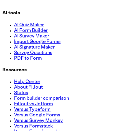
AI tools
AI Quiz Maker
AI Form Builder
AI Survey Maker
Import Google Forms
AI Signature Maker
Survey Questions
PDF to Form
Resources
Help Center
About Fillout
Status
Form builder comparison
Fillout vs Jotform
Versus Typeform
Versus Google Forms
Versus Survey Monkey
Versus Formstack