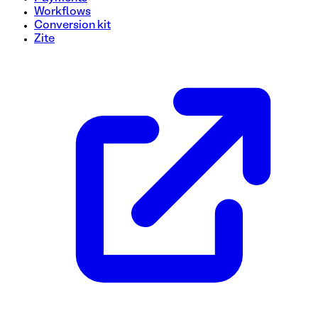
Workflows
Conversion kit
Zite
Modèle de formulaire de réservation de cours de tutorat
Rationalisez vos sessions de tutorat avec notre formulaire d
essentiels tels que les informations sur les étudiants, les p
tutorat uniques, garantissant ainsi un processus de planific