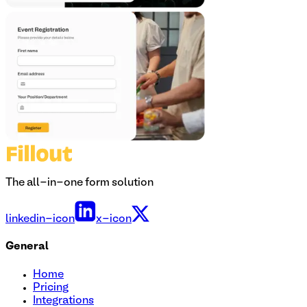
The all-in-one form solution
linkedin-icon
x-icon
General
Home
Pricing
Integrations