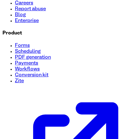
Careers
Report abuse
Blog
Enterprise
Product
Forms
Scheduling
PDF generation
Payments
Workflows
Conversion kit
Zite
Plantilla de formulario de autorización de modelo
¿Necesita recopilar información de autorización del modelo
de autorización de modelo es la solución perfecta para reco
ajuste a tus necesidades sin esfuerzo.