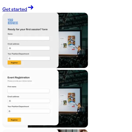
Get started
Plantilla de encuesta telefónica
Una encuesta sobre el uso de teléfonos móviles es un
cuestionario que se utiliza para recopilar información sobre
los hábitos y preferencias de un individuo a la hora de
utilizar su teléfono móvil. Utilice esta plantilla gratuita para
recopilar información sobre el uso del teléfono móvil de su
usuario.