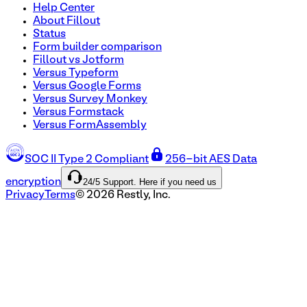
Help Center
About Fillout
Status
Form builder comparison
Fillout vs Jotform
Versus Typeform
Versus Google Forms
Versus Survey Monkey
Versus Formstack
Versus FormAssembly
SOC II Type 2 Compliant
256-bit AES Data
24/5 Support. Here if you need us
encryption
Privacy
Terms
©
2026
Restly, Inc.