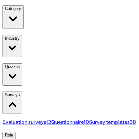
Category
Industry
Quizzes
Surveys
Evaluation surveys
12
Questionnaire
10
Survey templates
38
Role