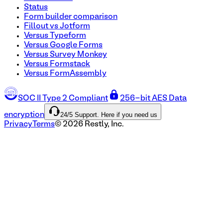
Status
Form builder comparison
Fillout vs Jotform
Versus Typeform
Versus Google Forms
Versus Survey Monkey
Versus Formstack
Versus FormAssembly
SOC II Type 2 Compliant
256-bit AES Data
24/5 Support. Here if you need us
encryption
Privacy
Terms
©
2026
Restly, Inc.