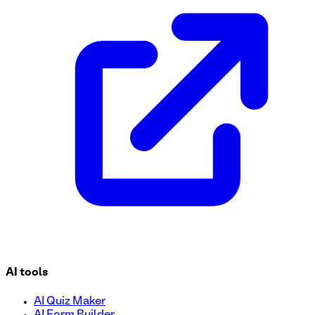
Esta plantilla de formulario de Cuestionario de evaluación 
de las personas. Utilice esta plantilla gratuita para realiza
atención médica personalizados.
AI tools
AI Quiz Maker
AI Form Builder