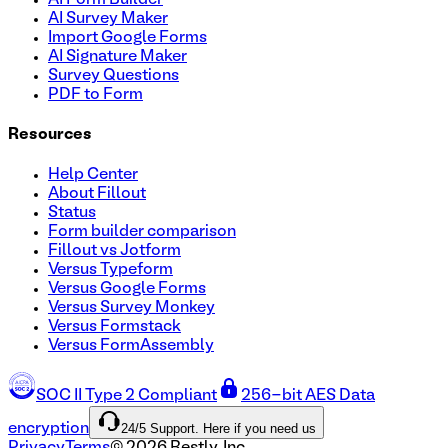
AI Survey Maker
Import Google Forms
AI Signature Maker
Survey Questions
PDF to Form
Resources
Help Center
About Fillout
Status
Form builder comparison
Fillout vs Jotform
Versus Typeform
Versus Google Forms
Versus Survey Monkey
Versus Formstack
Versus FormAssembly
SOC II Type 2 Compliant
256-bit AES Data
24/5 Support. Here if you need us
encryption