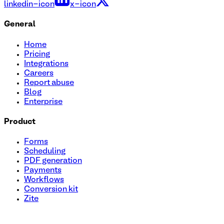
linkedin-icon
x-icon
General
Home
Pricing
Integrations
Careers
Report abuse
Blog
Enterprise
Product
Forms
Scheduling
PDF generation
Payments
Workflows
Conversion kit
Zite
Modelo de cuestionario de evaluación de la salud