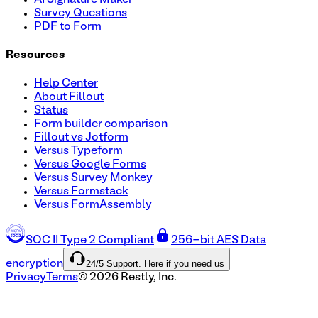
Survey Questions
PDF to Form
Resources
Help Center
About Fillout
Status
Form builder comparison
Fillout vs Jotform
Versus Typeform
Versus Google Forms
Versus Survey Monkey
Versus Formstack
Versus FormAssembly
SOC II Type 2 Compliant
256-bit AES Data
24/5 Support. Here if you need us
encryption
Privacy
Terms
©
2026
Restly, Inc.