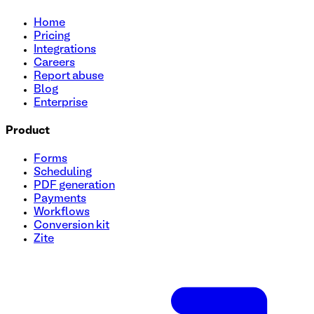
Home
Pricing
Integrations
Careers
Report abuse
Blog
Enterprise
Product
Forms
Scheduling
PDF generation
Payments
Workflows
Conversion kit
Zite
Plantilla de formulario de presentación de RFP (solicitud de propuesta)
Optimice el proceso de envío de su RFP con nuestro formular
proveedores potenciales sin esfuerzo y asegúrese de capturar