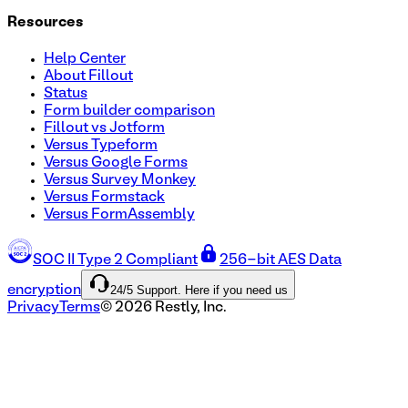
Resources
Help Center
About Fillout
Status
Form builder comparison
Fillout vs Jotform
Versus Typeform
Versus Google Forms
Versus Survey Monkey
Versus Formstack
Versus FormAssembly
SOC II Type 2 Compliant
256-bit AES Data
24/5 Support. Here if you need us
encryption
Privacy
Terms
©
2026
Restly, Inc.