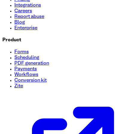
Integrations
Careers
Report abuse
Blog
Enterprise
Product
Forms
Scheduling
PDF generation
Payments
Workflows
Conversion kit
Zite
Plantilla de formulario de presentación de RFP (solicitud de propuesta)
Optimice el proceso de envío de su RFP con nuestro formular
proveedores potenciales sin esfuerzo y asegúrese de capturar
simplificar su proceso de recopilación y revisión de RFP h