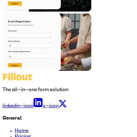
The all-in-one form solution
linkedin-icon
x-icon
General
Home
Pricing