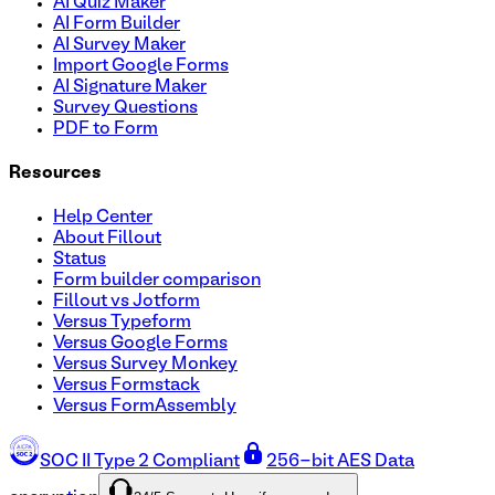
AI Quiz Maker
AI Form Builder
AI Survey Maker
Import Google Forms
AI Signature Maker
Survey Questions
PDF to Form
Resources
Help Center
About Fillout
Status
Form builder comparison
Fillout vs Jotform
Versus Typeform
Versus Google Forms
Versus Survey Monkey
Versus Formstack
Versus FormAssembly
SOC II Type 2 Compliant
256-bit AES Data