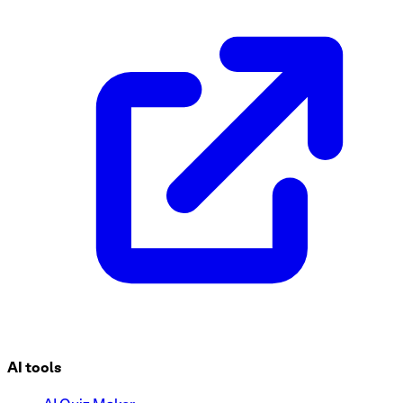
Modelo de formulario de autorización de viaje corporativo
¿Listo para optimizar sus solicitudes de viajes corporativos
ayuda a gestionar los detalles de los viajes de los empleados
los gastos estimados y más! Utilice esta plantilla gratuita p
AI tools