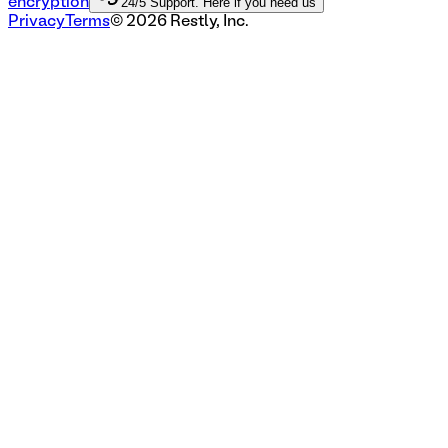
24/5 Support. Here if you need us
encryption
Privacy
Terms
©
2026
Restly, Inc.