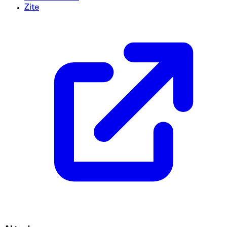
Zite
Modelo de formulario de autorización de viaje corporativo
¿Listo para optimizar sus solicitudes de viajes corporativos
ayuda a gestionar los detalles de los viajes de los empleados
los gastos estimados y más! Utilice esta plantilla gratuita p