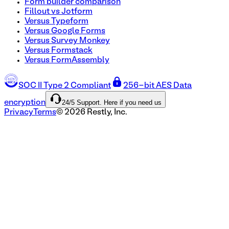
Form builder comparison
Fillout vs Jotform
Versus Typeform
Versus Google Forms
Versus Survey Monkey
Versus Formstack
Versus FormAssembly
SOC II Type 2 Compliant
256-bit AES Data
24/5 Support. Here if you need us
encryption
Privacy
Terms
©
2026
Restly, Inc.