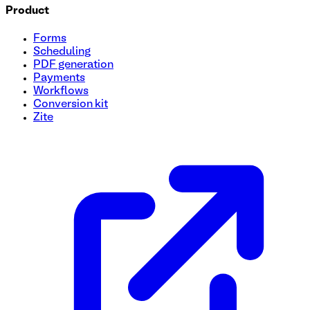
Product
Forms
Scheduling
PDF generation
Payments
Workflows
Conversion kit
Zite
Modelo de formulario de autorización de viaje corporativo
¿Listo para optimizar sus solicitudes de viajes corporativos
ayuda a gestionar los detalles de los viajes de los empleados
los gastos estimados y más! Utilice esta plantilla gratuita p