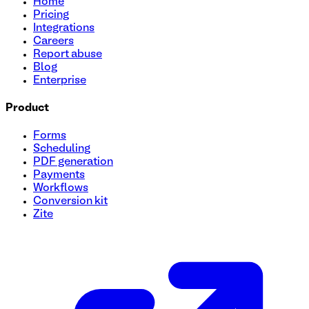
Home
Pricing
Integrations
Careers
Report abuse
Blog
Enterprise
Product
Forms
Scheduling
PDF generation
Payments
Workflows
Conversion kit
Zite
Formulario para convertirse en afiliado
Cree un proceso fluido para reclutar afiliados con nuestra p
esencial como datos personales, URL del sitio web y métod