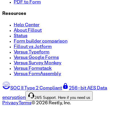
PDF to Form
Resources
Help Center
About Fillout
Status
Form builder comparison
Fillout vs Jotform
Versus Typeform
Versus Google Forms
Versus Survey Monkey
Versus Formstack
Versus FormAssembly
SOC II Type 2 Compliant
256-bit AES Data
24/5 Support. Here if you need us
encryption
Privacy
Terms
©
2026
Restly, Inc.