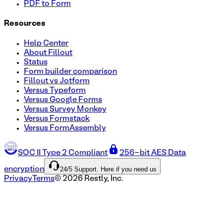
PDF to Form
Resources
Help Center
About Fillout
Status
Form builder comparison
Fillout vs Jotform
Versus Typeform
Versus Google Forms
Versus Survey Monkey
Versus Formstack
Versus FormAssembly
SOC II Type 2 Compliant
256-bit AES Data
24/5 Support. Here if you need us
encryption
Privacy
Terms
©
2026
Restly, Inc.