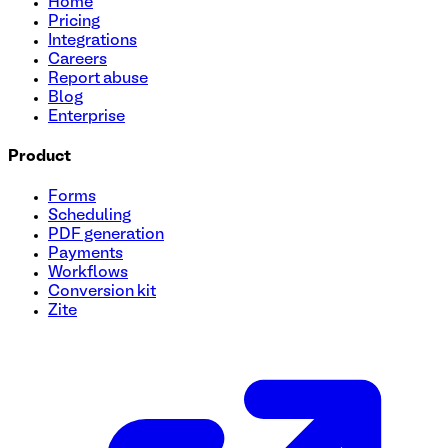
Home
Pricing
Integrations
Careers
Report abuse
Blog
Enterprise
Product
Forms
Scheduling
PDF generation
Payments
Workflows
Conversion kit
Zite
Formulario para convertirse en afiliado
Cree un proceso fluido para reclutar afiliados con nuestra p
esencial como datos personales, URL del sitio web y métod