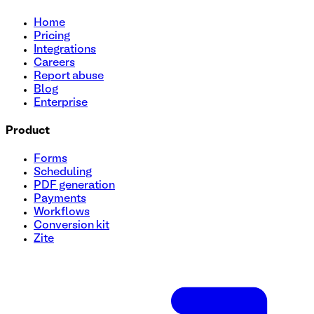
Home
Pricing
Integrations
Careers
Report abuse
Blog
Enterprise
Product
Forms
Scheduling
PDF generation
Payments
Workflows
Conversion kit
Zite
Plantilla de formulario de inscripción para sorteo
Optimice sus entradas para sorteos sin esfuerzo con nuestra 
eficiente. Personalice campos, agregue su logotipo y ejecútel