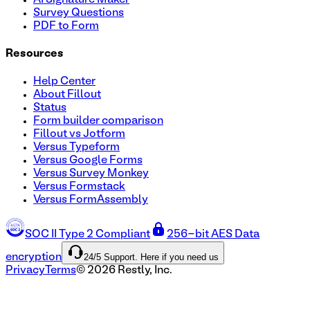
Survey Questions
PDF to Form
Resources
Help Center
About Fillout
Status
Form builder comparison
Fillout vs Jotform
Versus Typeform
Versus Google Forms
Versus Survey Monkey
Versus Formstack
Versus FormAssembly
SOC II Type 2 Compliant
256-bit AES Data
24/5 Support. Here if you need us
encryption
Privacy
Terms
©
2026
Restly, Inc.