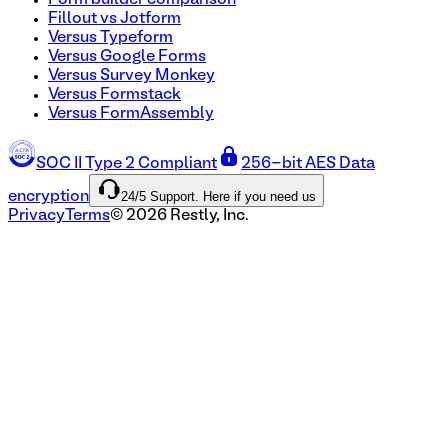
Form builder comparison
Fillout vs Jotform
Versus Typeform
Versus Google Forms
Versus Survey Monkey
Versus Formstack
Versus FormAssembly
SOC II Type 2 Compliant
256-bit AES Data
24/5 Support. Here if you need us
encryption
Privacy
Terms
©
2026
Restly, Inc.