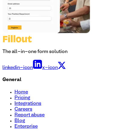
The all-in-one form solution
linkedin-icon
x-icon
General
Home
Pricing
Integrations
Careers
Report abuse
Blog
Enterprise