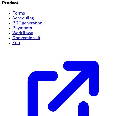
Product
Forms
Scheduling
PDF generation
Payments
Workflows
Conversion kit
Zite
Plantilla de formulario de inscripción para sorteo
Optimice sus entradas para sorteos sin esfuerzo con nuestra 
eficiente. Personalice campos, agregue su logotipo y ejecútel
clientes potenciales y hacer crecer su audiencia.