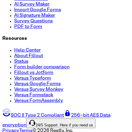
AI Survey Maker
Import Google Forms
AI Signature Maker
Survey Questions
PDF to Form
Resources
Help Center
About Fillout
Status
Form builder comparison
Fillout vs Jotform
Versus Typeform
Versus Google Forms
Versus Survey Monkey
Versus Formstack
Versus FormAssembly
SOC II Type 2 Compliant
256-bit AES Data
24/5 Support. Here if you need us
encryption
Privacy
Terms
©
2026
Restly, Inc.