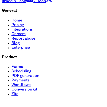
linkedin-icon
x-icon
General
Home
Pricing
Integrations
Careers
Report abuse
Blog
Enterprise
Product
Forms
Scheduling
PDF generation
Payments
Workflows
Conversion kit
Zite
Plantilla de formulario de inscripción para sorteo