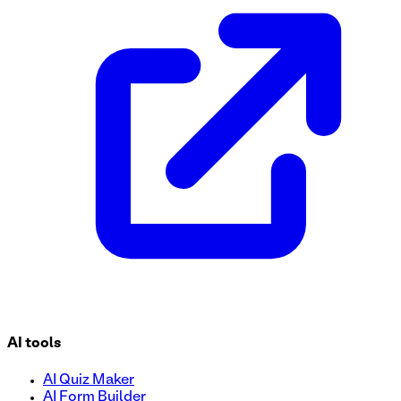
Optimice sus entradas para sorteos sin esfuerzo con nuestra 
eficiente. Personalice campos, agregue su logotipo y ejecútel
clientes potenciales y hacer crecer su audiencia.
AI tools
AI Quiz Maker
AI Form Builder