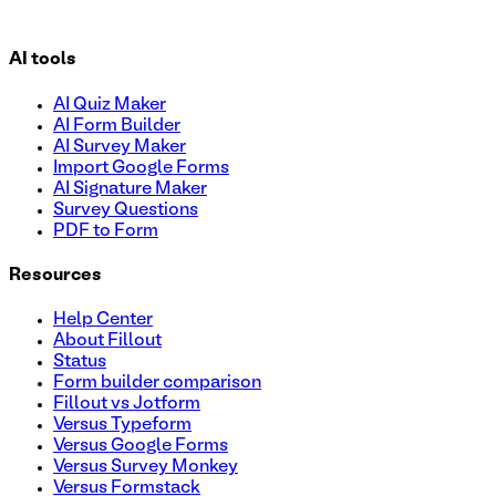
AI tools
AI Quiz Maker
AI Form Builder
AI Survey Maker
Import Google Forms
AI Signature Maker
Survey Questions
PDF to Form
Resources
Help Center
About Fillout
Status
Form builder comparison
Fillout vs Jotform
Versus Typeform
Versus Google Forms
Versus Survey Monkey
Versus Formstack