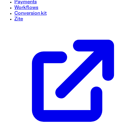
Payments
Workflows
Conversion kit
Zite
Plantilla de encuesta de incorporación de usuarios
Agilice su proceso de incorporación con esta encuesta rápi
experiencia e identificar las características clave que es
mejorar la satisfacción del usuario desde el primer paso.