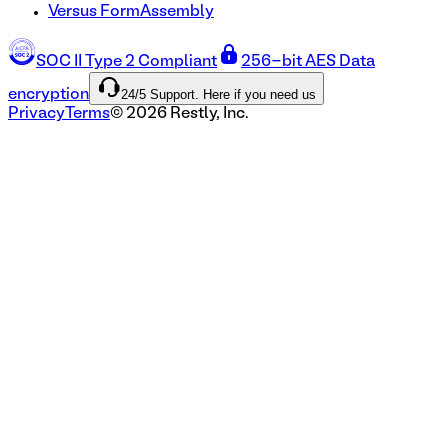
Versus FormAssembly
SOC II Type 2 Compliant
256-bit AES Data
24/5 Support. Here if you need us
encryption
Privacy
Terms
©
2026
Restly, Inc.