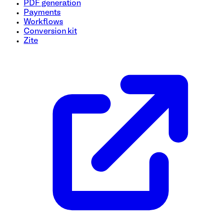
PDF generation
Payments
Workflows
Conversion kit
Zite
Plantilla de encuesta de incorporación de usuarios
Agilice su proceso de incorporación con esta encuesta rápi
experiencia e identificar las características clave que es
mejorar la satisfacción del usuario desde el primer paso.