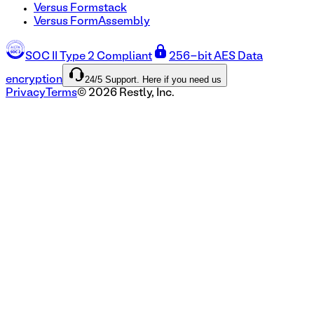
Versus Formstack
Versus FormAssembly
SOC II Type 2 Compliant
256-bit AES Data
24/5 Support. Here if you need us
encryption
Privacy
Terms
©
2026
Restly, Inc.