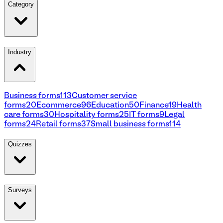
Category
Industry
Business forms
113
Customer service
forms
20
Ecommerce
96
Education
50
Finance
19
Health
care forms
30
Hospitality forms
25
IT forms
9
Legal
forms
24
Retail forms
37
Small business forms
114
Quizzes
Surveys