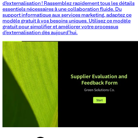
d’externalisation ! Rassemblez rapidement tous les détails
essentiels nécessaires à une collaboration fluide. Du
support informatique aux services marketing, adaptez ce
modèle gratuit à vos besoins uniques. Utilisez ce modèle
gratuit pour simplifier et améliorer votre processus
d'externalisation dès aujourd'hui.