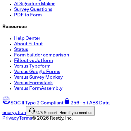
AI Signature Maker
Survey Questions
PDF to Form
Resources
Help Center
About Fillout
Status
Form builder comparison
Fillout vs Jotform
Versus Typeform
Versus Google Forms
Versus Survey Monkey
Versus Formstack
Versus FormAssembly
SOC II Type 2 Compliant
256-bit AES Data
24/5 Support. Here if you need us
encryption
Privacy
Terms
©
2026
Restly, Inc.