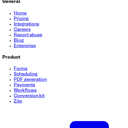
General
Home
Pricing
Integrations
Careers
Report abuse
Blog
Enterprise
Product
Forms
Scheduling
PDF generation
Payments
Workflows
Conversion kit
Zite
Modèle de formulaire de soumission d'appel d'offres (RFP)
Rationalisez votre processus de soumission de demande de 
à utiliser. Rassemblez sans effort les détails essentiels au