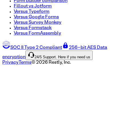
Form builder comparison
Fillout vs Jotform
Versus Typeform
Versus Google Forms
Versus Survey Monkey
Versus Formstack
Versus FormAssembly
SOC II Type 2 Compliant
256-bit AES Data
24/5 Support. Here if you need us
encryption
Privacy
Terms
©
2026
Restly, Inc.