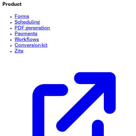
Product
Forms
Scheduling
PDF generation
Payments
Workflows
Conversion kit
Zite
Modèle de formulaire de soumission d'appel d'offres (RFP)
Rationalisez votre processus de soumission de demande de 
à utiliser. Rassemblez sans effort les détails essentiels au
sont capturées pour l’évaluation. Utilisez ce modèle gratuit
aujourd'hui !