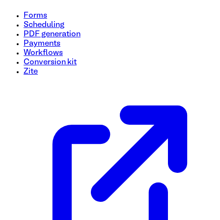
Forms
Scheduling
PDF generation
Payments
Workflows
Conversion kit
Zite
Modèle de questionnaire d'évaluation de la santé
Ce modèle de formulaire de questionnaire d'évaluation de la 
individus. Utilisez ce modèle gratuit pour effectuer des éval
personnalisés.