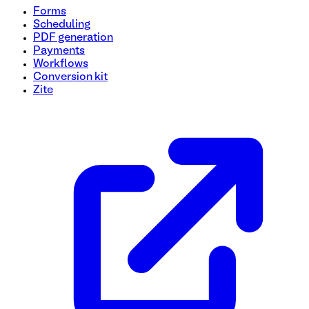
Forms
Scheduling
PDF generation
Payments
Workflows
Conversion kit
Zite
Modèle de questionnaire d'évaluation de la santé
Ce modèle de formulaire de questionnaire d'évaluation de la 
individus. Utilisez ce modèle gratuit pour effectuer des éval
personnalisés.