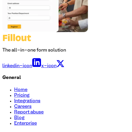
The all-in-one form solution
linkedin-icon
x-icon
General
Home
Pricing
Integrations
Careers
Report abuse
Blog
Enterprise