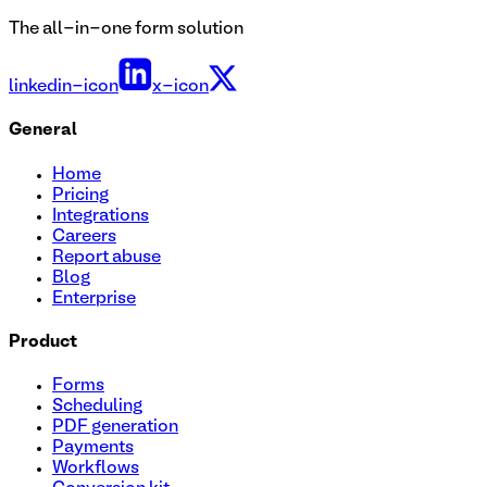
The all-in-one form solution
linkedin-icon
x-icon
General
Home
Pricing
Integrations
Careers
Report abuse
Blog
Enterprise
Product
Forms
Scheduling
PDF generation
Payments
Workflows