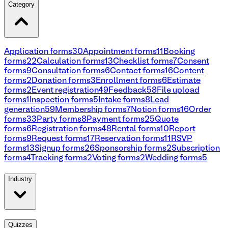
Category
Application forms
30
Appointment forms
11
Booking
forms
22
Calculation forms
13
Checklist forms
7
Consent
forms
9
Consultation forms
6
Contact forms
16
Content
forms
2
Donation forms
3
Enrollment forms
6
Estimate
forms
2
Event registration
49
Feedback
58
File upload
forms
1
Inspection forms
5
Intake forms
8
Lead
generation
59
Membership forms
7
Notion forms
16
Order
forms
33
Party forms
8
Payment forms
25
Quote
forms
6
Registration forms
48
Rental forms
10
Report
forms
9
Request forms
17
Reservation forms
11
RSVP
forms
13
Signup forms
26
Sponsorship forms
2
Subscription
forms
4
Tracking forms
2
Voting forms
2
Wedding forms
5
Industry
Quizzes