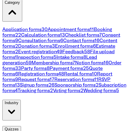
Category
Application forms
30
Appointment forms
11
Booking
forms
22
Calculation forms
13
Checklist forms
7
Consent
forms
9
Consultation forms
6
Contact forms
16
Content
forms
2
Donation forms
3
Enrollment forms
6
Estimate
forms
2
Event registration
49
Feedback
58
File upload
forms
1
Inspection forms
5
Intake forms
8
Lead
generation
59
Membership forms
7
Notion forms
16
Order
forms
33
Party forms
8
Payment forms
25
Quote
forms
6
Registration forms
48
Rental forms
10
Report
forms
9
Request forms
17
Reservation forms
11
RSVP
forms
13
Signup forms
26
Sponsorship forms
2
Subscription
forms
4
Tracking forms
2
Voting forms
2
Wedding forms
5
Industry
Quizzes