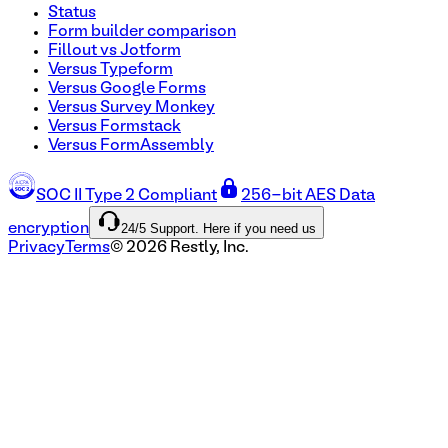
Status
Form builder comparison
Fillout vs Jotform
Versus Typeform
Versus Google Forms
Versus Survey Monkey
Versus Formstack
Versus FormAssembly
SOC II Type 2 Compliant
256-bit AES Data
24/5 Support. Here if you need us
encryption
Privacy
Terms
©
2026
Restly, Inc.