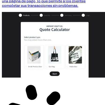
una página de pago, lo que permite a los clientes
completar sus transacciones sin problemas.