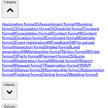
Category
Application forms
30
Appointment forms
11
Booking
forms
22
Calculation forms
13
Checklist forms
7
Consent
forms
9
Consultation forms
6
Contact forms
16
Content
forms
2
Donation forms
3
Enrollment forms
6
Estimate
forms
2
Event registration
49
Feedback
58
File upload
forms
1
Inspection forms
5
Intake forms
8
Lead
generation
59
Membership forms
7
Notion forms
16
Order
forms
33
Party forms
8
Payment forms
25
Quote
forms
6
Registration forms
48
Rental forms
10
Report
forms
9
Request forms
17
Reservation forms
11
RSVP
forms
13
Signup forms
26
Sponsorship forms
2
Subscription
forms
4
Tracking forms
2
Voting forms
2
Wedding forms
5
Industry
Quizzes