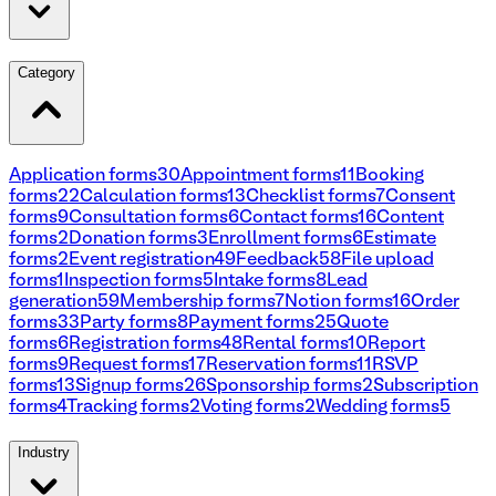
Category
Application forms
30
Appointment forms
11
Booking
forms
22
Calculation forms
13
Checklist forms
7
Consent
forms
9
Consultation forms
6
Contact forms
16
Content
forms
2
Donation forms
3
Enrollment forms
6
Estimate
forms
2
Event registration
49
Feedback
58
File upload
forms
1
Inspection forms
5
Intake forms
8
Lead
generation
59
Membership forms
7
Notion forms
16
Order
forms
33
Party forms
8
Payment forms
25
Quote
forms
6
Registration forms
48
Rental forms
10
Report
forms
9
Request forms
17
Reservation forms
11
RSVP
forms
13
Signup forms
26
Sponsorship forms
2
Subscription
forms
4
Tracking forms
2
Voting forms
2
Wedding forms
5
Industry