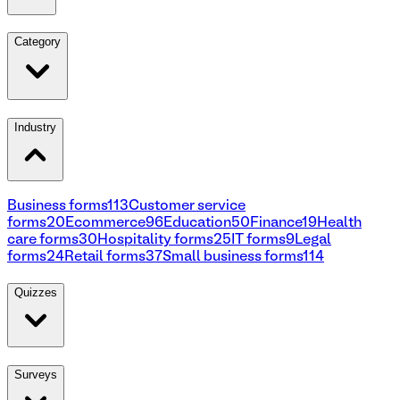
Category
Industry
Business forms
113
Customer service
forms
20
Ecommerce
96
Education
50
Finance
19
Health
care forms
30
Hospitality forms
25
IT forms
9
Legal
forms
24
Retail forms
37
Small business forms
114
Quizzes
Surveys