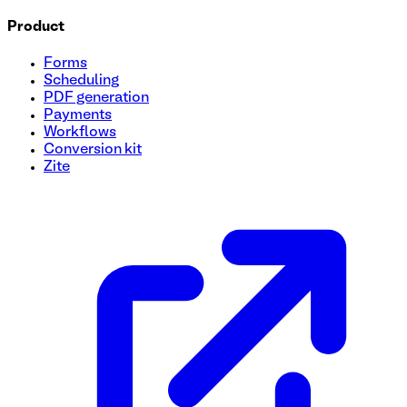
Product
Forms
Scheduling
PDF generation
Payments
Workflows
Conversion kit
Zite
Modèle de formulaire de soumission d'appel d'offres (RFP)
Rationalisez votre processus de soumission de demande de 
à utiliser. Rassemblez sans effort les détails essentiels au
sont capturées pour l’évaluation. Utilisez ce modèle gratuit
aujourd'hui !