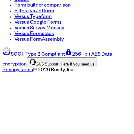
Form builder comparison
Fillout vs Jotform
Versus Typeform
Versus Google Forms
Versus Survey Monkey
Versus Formstack
Versus FormAssembly
SOC II Type 2 Compliant
256-bit AES Data
24/5 Support. Here if you need us
encryption
Privacy
Terms
©
2026
Restly, Inc.