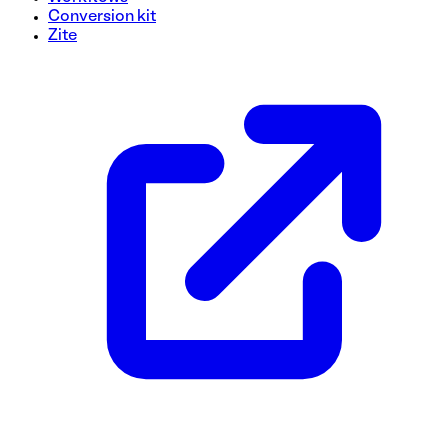
Conversion kit
Zite
Modèle de formulaire de soumission d'appel d'offres (RFP)
Rationalisez votre processus de soumission de demande de 
à utiliser. Rassemblez sans effort les détails essentiels au
sont capturées pour l’évaluation. Utilisez ce modèle gratuit
aujourd'hui !