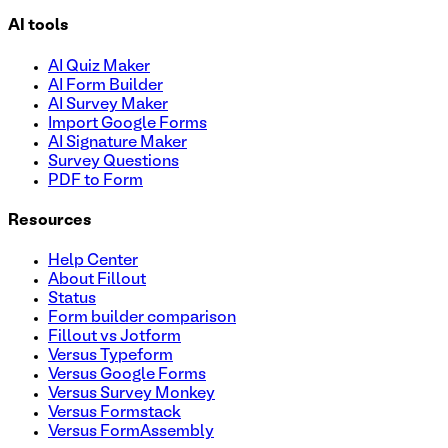
AI tools
AI Quiz Maker
AI Form Builder
AI Survey Maker
Import Google Forms
AI Signature Maker
Survey Questions
PDF to Form
Resources
Help Center
About Fillout
Status
Form builder comparison
Fillout vs Jotform
Versus Typeform
Versus Google Forms
Versus Survey Monkey
Versus Formstack
Versus FormAssembly