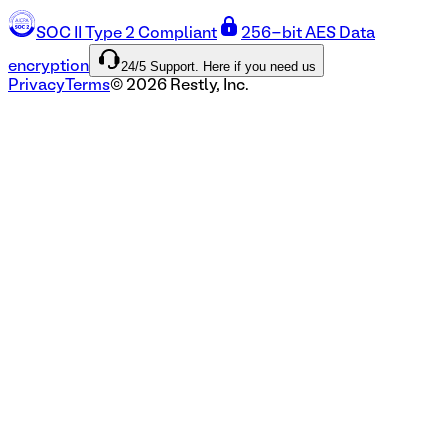
SOC II Type 2 Compliant
256-bit AES Data
24/5 Support. Here if you need us
encryption
Privacy
Terms
©
2026
Restly, Inc.