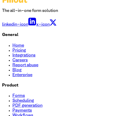
The all-in-one form solution
linkedin-icon
x-icon
General
Home
Pricing
Integrations
Careers
Report abuse
Blog
Enterprise
Product
Forms
Scheduling
PDF generation
Payments
Workflows