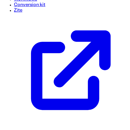
Conversion kit
Zite
Modèle de formulaire de soumission d'appel d'offres (RFP)
Rationalisez votre processus de soumission de demande de 
à utiliser. Rassemblez sans effort les détails essentiels au
sont capturées pour l’évaluation. Utilisez ce modèle gratuit
aujourd'hui !