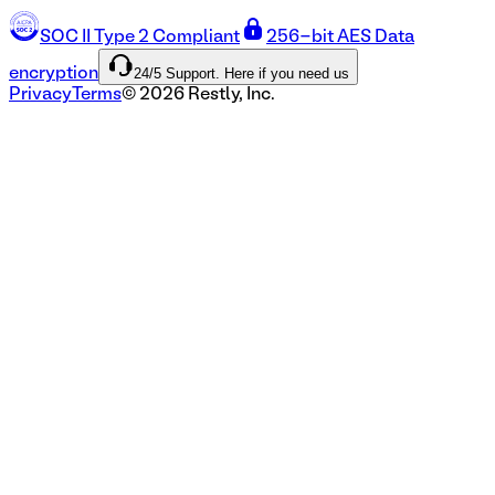
SOC II Type 2 Compliant
256-bit AES Data
24/5 Support. Here if you need us
encryption
Privacy
Terms
©
2026
Restly, Inc.