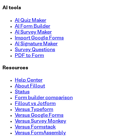
AI tools
AI Quiz Maker
AI Form Builder
AI Survey Maker
Import Google Forms
AI Signature Maker
Survey Questions
PDF to Form
Resources
Help Center
About Fillout
Status
Form builder comparison
Fillout vs Jotform
Versus Typeform
Versus Google Forms
Versus Survey Monkey
Versus Formstack
Versus FormAssembly