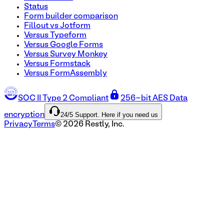
Status
Form builder comparison
Fillout vs Jotform
Versus Typeform
Versus Google Forms
Versus Survey Monkey
Versus Formstack
Versus FormAssembly
SOC II Type 2 Compliant
256-bit AES Data
24/5 Support. Here if you need us
encryption
Privacy
Terms
©
2026
Restly, Inc.