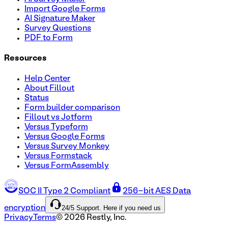
Import Google Forms
AI Signature Maker
Survey Questions
PDF to Form
Resources
Help Center
About Fillout
Status
Form builder comparison
Fillout vs Jotform
Versus Typeform
Versus Google Forms
Versus Survey Monkey
Versus Formstack
Versus FormAssembly
SOC II Type 2 Compliant
256-bit AES Data
24/5 Support. Here if you need us
encryption
Privacy
Terms
©
2026
Restly, Inc.