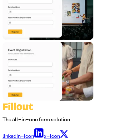
The all-in-one form solution
linkedin-icon
x-icon