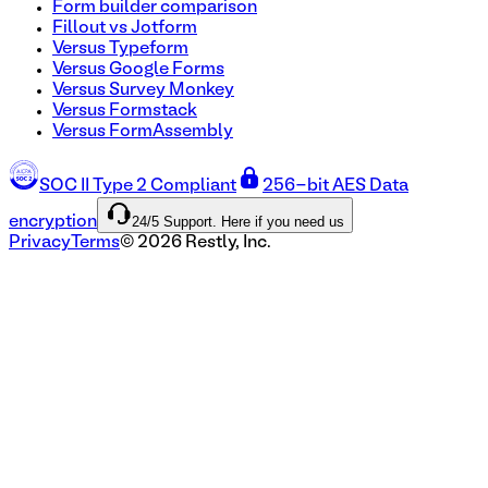
Form builder comparison
Fillout vs Jotform
Versus Typeform
Versus Google Forms
Versus Survey Monkey
Versus Formstack
Versus FormAssembly
SOC II Type 2 Compliant
256-bit AES Data
24/5 Support. Here if you need us
encryption
Privacy
Terms
©
2026
Restly, Inc.