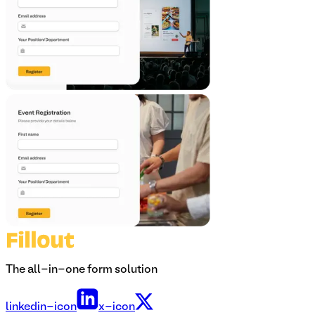
The all-in-one form solution
linkedin-icon
x-icon