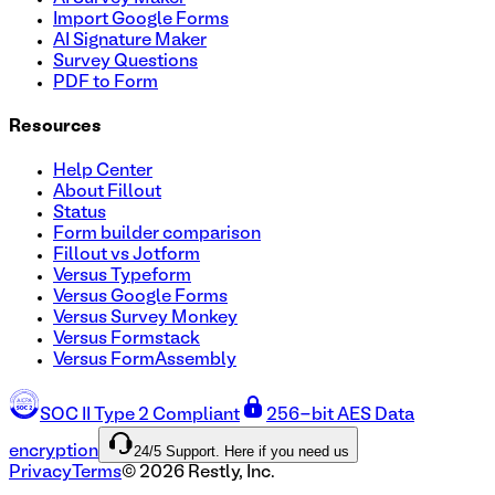
Import Google Forms
AI Signature Maker
Survey Questions
PDF to Form
Resources
Help Center
About Fillout
Status
Form builder comparison
Fillout vs Jotform
Versus Typeform
Versus Google Forms
Versus Survey Monkey
Versus Formstack
Versus FormAssembly
SOC II Type 2 Compliant
256-bit AES Data
24/5 Support. Here if you need us
encryption
Privacy
Terms
©
2026
Restly, Inc.