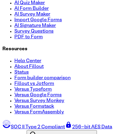
AI Quiz Maker
AI Form Builder
AI Survey Maker
Import Google Forms
AI Signature Maker
Survey Questions
PDF to Form
Resources
Help Center
About Fillout
Status
Form builder comparison
Fillout vs Jotform
Versus Typeform
Versus Google Forms
Versus Survey Monkey
Versus Formstack
Versus FormAssembly
SOC II Type 2 Compliant
256-bit AES Data