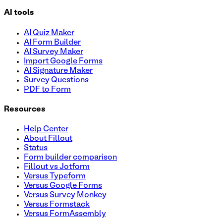
AI tools
AI Quiz Maker
AI Form Builder
AI Survey Maker
Import Google Forms
AI Signature Maker
Survey Questions
PDF to Form
Resources
Help Center
About Fillout
Status
Form builder comparison
Fillout vs Jotform
Versus Typeform
Versus Google Forms
Versus Survey Monkey
Versus Formstack
Versus FormAssembly