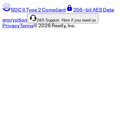
SOC II Type 2 Compliant
256-bit AES Data
24/5 Support. Here if you need us
encryption
Privacy
Terms
©
2026
Restly, Inc.