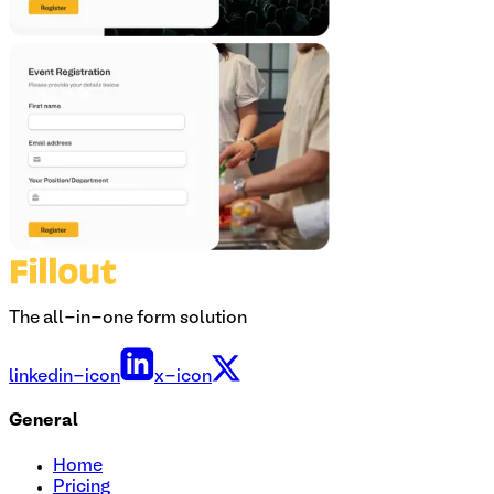
The all-in-one form solution
linkedin-icon
x-icon
General
Home
Pricing