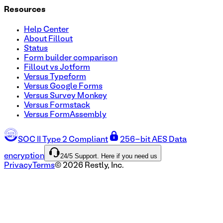
Resources
Help Center
About Fillout
Status
Form builder comparison
Fillout vs Jotform
Versus Typeform
Versus Google Forms
Versus Survey Monkey
Versus Formstack
Versus FormAssembly
SOC II Type 2 Compliant
256-bit AES Data
24/5 Support. Here if you need us
encryption
Privacy
Terms
©
2026
Restly, Inc.